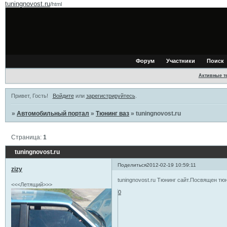
tuningnovost.ru
/html
Форум
Участники
Поиск
Активные т
Привет, Гость!
Войдите
или
зарегистрируйтесь
.
»
Автомобильный портал
»
Тюнинг ваз
»
tuningnovost.ru
Страница:
1
tuningnovost.ru
Поделиться
2012-02-19 10:59:11
zizy
tuningnovost.ru Тюнинг сайт.Посвящен тю
<<<Летящий>>>
0