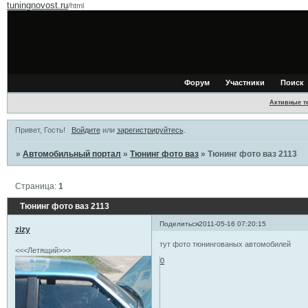
tuningnovost.ru
/html
Форум
Участники
Поиск
Активные т
Привет, Гость!
Войдите
или
зарегистрируйтесь
.
»
Автомобильный портал
»
Тюнинг фото ваз
»
Тюнинг фото ваз 2113
Страница:
1
Тюнинг фото ваз 2113
Поделиться
2011-05-16 07:20:15
zizy
тут фото тюнингованых автомобилей
<<<Летящий>>>
0