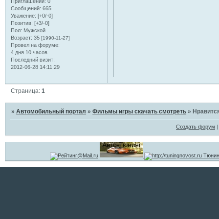
Приглашений:
0
Сообщений:
665
Уважение:
[+0/-0]
Позитив:
[+3/-0]
Пол:
Мужской
Возраст:
35
[1990-11-27]
Провел на форуме:
4 дня 10 часов
Последний визит:
2012-06-28 14:11:29
Страница:
1
»
Автомобильный портал
»
Фильмы игры скачать смотреть
»
Нравится
Создать форум