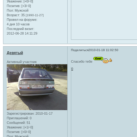
Уважение:
[+0/-0]
Позитив:
[+3/-0]
Пол:
Мужской
Возраст:
35
[1990-11-27]
Провел на форуме:
4 дня 10 часов
Последний визит:
2012-06-28 14:11:29
Поделиться
2010-01-18 11:02:50
Девятый
Спасибо тебе
Активный участник
0
Зарегистрирован
: 2010-01-17
Приглашений:
0
Сообщений:
51
Уважение:
[+1/-0]
Позитив:
[+0/-0]
Пол:
Мужской