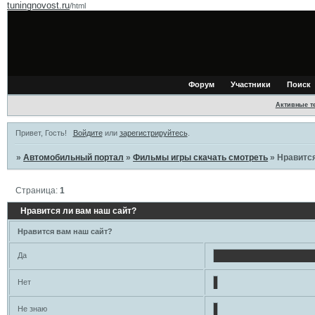
tuningnovost.ru
/html
Форум
Участники
Поиск
Активные т
Привет, Гость!
Войдите
или
зарегистрируйтесь
.
»
Автомобильный портал
»
Фильмы игры скачать смотреть
»
Нравится
Страница:
1
Нравится ли вам наш сайт?
Нравится вам наш сайт?
Да
Нет
Не знаю