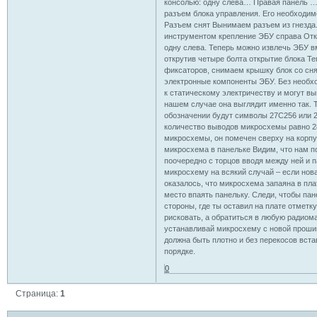
консолью: одну слева… Правая панель … 
разъем блока управления. Его необходимо
Разъем снят Вынимаем разъем из гнезда.
инструментом крепление ЭБУ справа Откр
одну слева. Теперь можно извлечь ЭБУ 
открутив четыре болта открытие блока Т
фиксаторов, снимаем крышку блок со сня
электронные компоненты ЭБУ. Без необхо
к статическому электричеству и могут в
нашем случае она выглядит именно так. Т
обозначении будут символы 27С256 или 27
количество выводов микросхемы равно 28
микросхемы, он помечен сверху на корпу
микросхема в панельке Видим, что нам п
поочередно с торцов вводя между ней и п
микросхему на всякий случай – если нов
оказалось, что микросхема запаяна в пла
место впаять панельку. Следи, чтобы пан
стороны, где ты оставил на плате отметк
рисковать, а обратиться в любую радиома
устанавливай микросхему с новой прошив
должна быть плотно и без перекосов вста
порядке.
0
Страница:
1