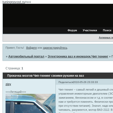
tuningnovost.ru
/html
Форум
Участники
Поиск
Активные т
Привет, Гость!
Войдите
или
зарегистрируйтесь
.
»
Автомобильный портал
»
Электроника ваз и иномарок.Чип тюнинг
»
Страница:
1
Прокачка мозгов Чип-тюнинг своими руками на ваз
Поделиться
2010-05-26 23:33:33
zizy
Чип-тюнинг – самый легкий и дешевый сп
<<<Летящий>>>
управления инжекторным двигателем (ЭС
зажиганием, бензонасосом и т.д. в соотв
нам и требуется поменять. Физически п
при отсутствии питания). Значит, надо и
чиповать, разумеется, мотор ВАЗ-2112. В