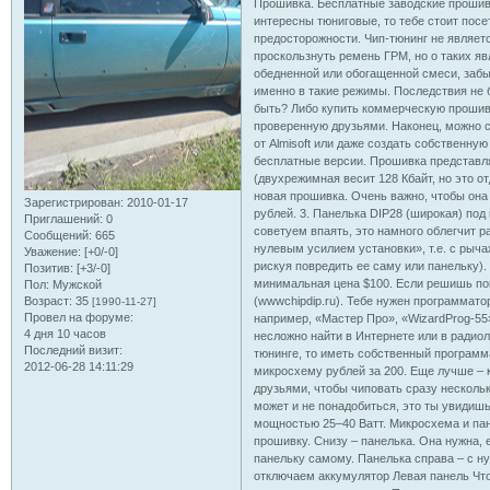
Прошивка. Бесплатные заводские прошивк
интересны тюниговые, то тебе стоит посе
предосторожности. Чип-тюнинг не являет
проскользнуть ремень ГРМ, но о таких яв
обедненной или обогащенной смеси, забы
именно в такие режимы. Последствия не б
быть? Либо купить коммерческую прошивку
проверенную друзьями. Наконец, можно 
от Almisoft или даже создать собственную
бесплатные версии. Прошивка представля
(двухрежимная весит 128 Кбайт, но это о
новая прошивка. Очень важно, чтобы она
Зарегистрирован
: 2010-01-17
рублей. 3. Панелька DIP28 (широкая) под
Приглашений:
0
советуем впаять, это намного облегчит р
Сообщений:
665
нулевым усилием установки», т.е. с рыча
Уважение:
[+0/-0]
рискуя повредить ее саму или панельку).
Позитив:
[+3/-0]
минимальная цена $100. Если решишь пойт
Пол:
Мужской
Возраст:
35
(wwwchipdip.ru). Тебе нужен программат
[1990-11-27]
Провел на форуме:
например, «Мастер Про», «WizardProg-55
4 дня 10 часов
несложно найти в Интернете или в радио
Последний визит:
тюнинге, то иметь собственный программ
2012-06-28 14:11:29
микросхему рублей за 200. Еще лучше – 
друзьями, чтобы чиповать сразу нескольк
может и не понадобиться, это ты увидиш
мощностью 25–40 Ватт. Микросхема и пан
прошивку. Снизу – панелька. Она нужна, 
панельку самому. Панелька справа – с 
отключаем аккумулятор Левая панель Что