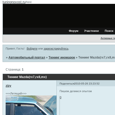
tuningnovost.ru
/html
Форум
Участники
Поиск
Активные т
Привет, Гость!
Войдите
или
зарегистрируйтесь
.
»
Автомобильный портал
»
Тюнинг иномарок
»
Тюнинг Mazda(rx7,rx8,m
Страница:
1
Тюнинг Mazda(rx7,rx8,mx)
Поделиться
2010-05-26 23:23:52
zizy
Пишем делимся опытом
<<<Летящий>>>
0