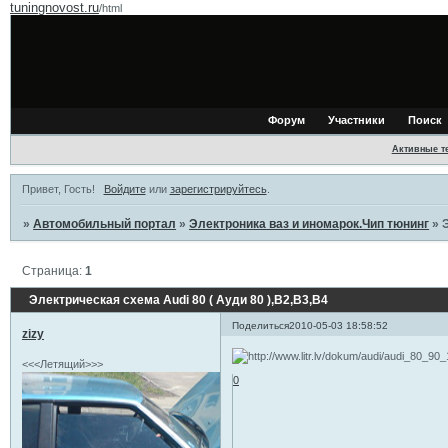
tuningnovost.ru
/html
Форум
Участники
Поиск
Активные т
Привет, Гость!
Войдите
или
зарегистрируйтесь
.
»
Автомобильный портал
»
Электроника ваз и иномарок.Чип тюнинг
»
Страница:
1
Электрическая схема Audi 80 ( Ауди 80 ),B2,B3,B4
Поделиться
2010-05-03 18:58:52
zizy
<<<Летящий>>>
0