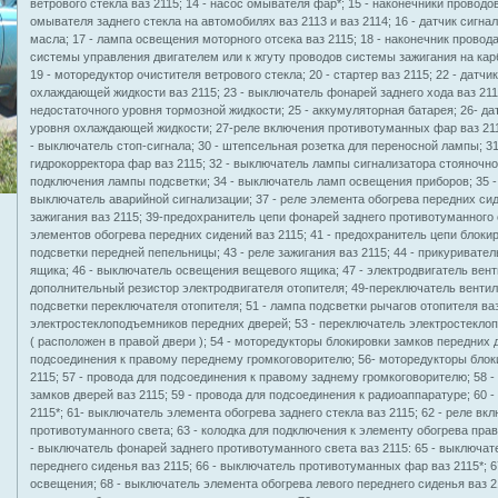
ветрового стекла ваз 2115; 14 - насос омывателя фар*; 15 - наконечники проводо
омывателя заднего стекла на автомобилях ваз 2113 и ваз 2114; 16 - датчик сигн
масла; 17 - лампа освещения моторного отсека ваз 2115; 18 - наконечник провод
системы управления двигателем или к жгуту проводов системы зажигания на кар
19 - моторедуктор очистителя ветрового стекла; 20 - стартер ваз 2115; 22 - датч
охлаждающей жидкости ваз 2115; 23 - выключатель фонарей заднего хода ваз 2115
недостаточного уровня тормозной жидкости; 25 - аккумуляторная батарея; 26- да
уровня охлаждающей жидкости; 27-реле включения противотуманных фар ваз 2115
- выключатель стоп-сигнала; 30 - штепсельная розетка для переносной лампы; 3
гидрокорректора фар ваз 2115; 32 - выключатель лампы сигнализатора стояночно
подключения лампы подсветки; 34 - выключатель ламп освещения приборов; 35 -
выключатель аварийной сигнализации; 37 - реле элемента обогрева передних сид
зажигания ваз 2115; 39-предохранитель цепи фонарей заднего противотуманного 
элементов обогрева передних сидений ваз 2115; 41 - предохранитель цепи блокир
подсветки передней пепельницы; 43 - реле зажигания ваз 2115; 44 - прикуривате
ящика; 46 - выключатель освещения вещевого ящика; 47 - электродвигатель венти
дополнительный резистор электродвигателя отопителя; 49-переключатель вентил
подсветки переключателя отопителя; 51 - лампа подсветки рычагов отопителя ваз
электростеклоподъемников передних дверей; 53 - переключатель электростекло
( расположен в правой двери ); 54 - моторедукторы блокировки замков передних д
подсоединения к правому переднему громкоговорителю; 56- моторедукторы блоки
2115; 57 - провода для подсоединения к правому заднему громкоговорителю; 58 -
замков дверей ваз 2115; 59 - провода для подсоединения к радиоаппаратуре; 60 
2115*; 61- выключатель элемента обогрева заднего стекла ваз 2115; 62 - реле в
противотуманного света; 63 - колодка для подключения к элементу обогрева прав
- выключатель фонарей заднего противотуманного света ваз 2115: 65 - выключат
переднего сиденья ваз 2115; 66 - выключатель противотуманных фар ваз 2115*; 
освещения; 68 - выключатель элемента обогрева левого переднего сиденья ваз 21