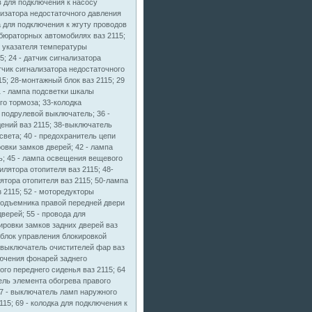
в для подключения к насосу
ализатора недостаточного давления
а для подключения к жгуту проводов
бюраторных автомобилях ваз 2115;
ик указателя температуры
; 24 - датчик сигнализатора
тчик сигнализатора недостаточного
; 28-монтажный блок ваз 2115; 29
1 - лампа подсветки шкалы
го тормоза; 33-колодка
 подрулевой выключатель; 36 -
ений ваз 2115; 38-выключатель
света; 40 - предохранитель цепи
овки замков дверей; 42 - лампа
ль; 45 - лампа освещения вещевого
лятора отопителя ваз 2115; 48-
ятора отопителя ваз 2115; 50-лампа
 2115; 52 - моторедукторы
подъемника правой передней двери
верей; 55 - провода для
ровки замков задних дверей ваз
 блок управления блокировкой
- выключатель очистителей фар ваз
ключения фонарей заднего
ого переднего сиденья ваз 2115; 64
ель элемента обогрева правого
67 - выключатель ламп наружного
15; 69 - колодка для подключения к