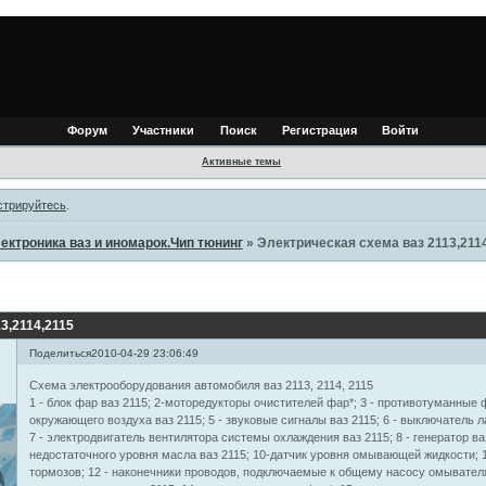
Форум
Участники
Поиск
Регистрация
Войти
Активные темы
стрируйтесь
.
ектроника ваз и иномарок.Чип тюнинг
»
Электрическая схема ваз 2113,211
3,2114,2115
Поделиться
2010-04-29 23:06:49
Схема электрооборудования автомобиля ваз 2113, 2114, 2115
1 - блок фар ваз 2115; 2-моторедукторы очистителей фар*; 3 - противотуманные 
окружающего воздуха ваз 2115; 5 - звуковые сигналы ваз 2115; 6 - выключатель
7 - электродвигатель вентилятора системы охлаждения ваз 2115; 8 - генератор ва
недостаточного уровня масла ваз 2115; 10-датчик уровня омывающей жидкости; 1
тормозов; 12 - наконечники проводов, подключаемые к общему насосу омывателя