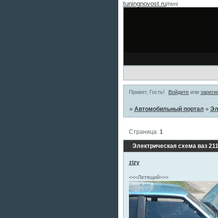
tuningnovost.ru
/html
Привет, Гость!
Войдите
или
зареги
»
Автомобильный портал
»
Эл
Страница:
1
Электрическая схема ваз 211
zizy
<<<Летящий>>>