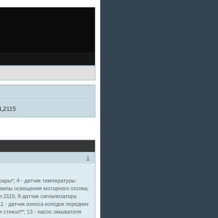
4,2115
1
фары*; 4 - датчик температуры
 лампы освещения моторного отсека;
з 2115; 9-датчик сигнализатора
1 - датчик износа колодок передних
 стекол**; 13 - насос омывателя