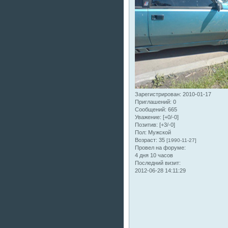
Зарегистрирован
: 2010-01-17
Приглашений:
0
Сообщений:
665
Уважение:
[+0/-0]
Позитив:
[+3/-0]
Пол:
Мужской
Возраст:
35
[1990-11-27]
Провел на форуме:
4 дня 10 часов
Последний визит:
2012-06-28 14:11:29