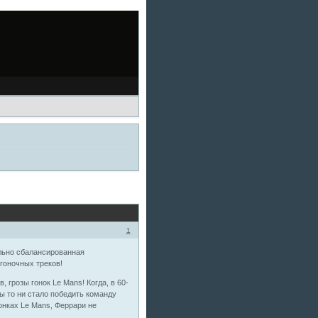
1
ально сбалансированная
гоночных треков!
грозы гонок Le Mans! Когда, в 60-
ы то ни стало победить команду
гонках Le Mans, Феррари не