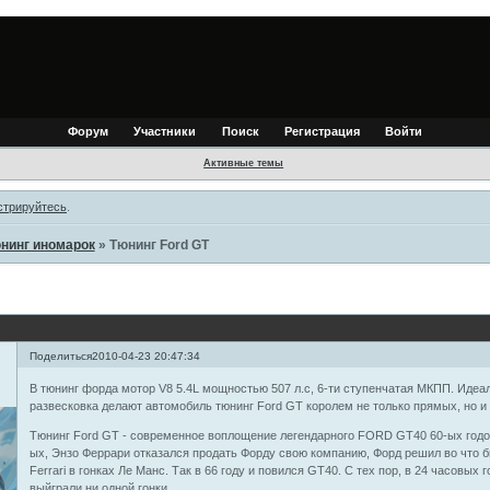
Форум
Участники
Поиск
Регистрация
Войти
Активные темы
стрируйтесь
.
нинг иномарок
»
Тюнинг Ford GT
Поделиться
2010-04-23 20:47:34
В тюнинг форда мотор V8 5.4L мощностью 507 л.с, 6-ти ступенчатая МКПП. Иде
развесковка делают автомобиль тюнинг Ford GT королем не только прямых, но и 
Тюнинг Ford GT - современное воплощение легендарного FORD GT40 60-ых годов, 
ых, Энзо Феррари отказался продать Форду свою компанию, Форд решил во что б
Ferrari в гонках Ле Манс. Так в 66 году и повился GT40. С тех пор, в 24 часовых 
выйграли ни одной гонки...