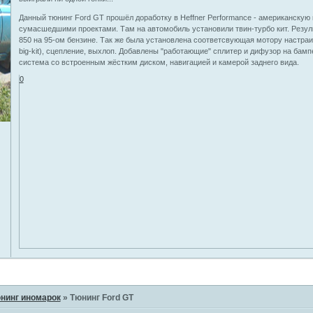
Данный тюнинг Ford GT прошёл доработку в Heffner Performance - американску
сумасшедшими проектами. Там на автомобиль установили твин-турбо кит. Результ
850 на 95-ом бензине. Так же была установлена соответсвующая мотору настра
big-kit), сцепление, выхлоп. Добавлены "работающие" сплитер и дифузор на бам
система со встроенным жёстким диском, навигацией и камерой заднего вида.
0
нинг иномарок
»
Тюнинг Ford GT