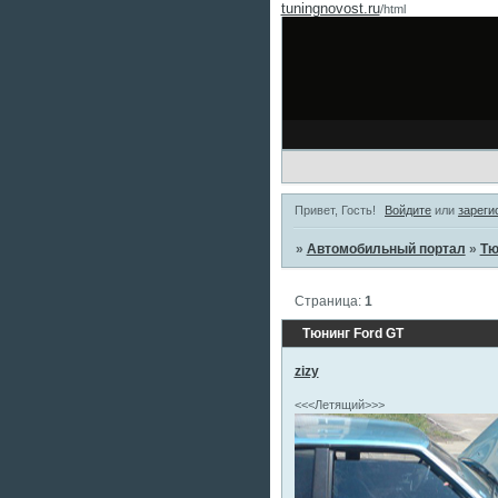
tuningnovost.ru
/html
Привет, Гость!
Войдите
или
зареги
»
Автомобильный портал
»
Тю
Страница:
1
Тюнинг Ford GT
zizy
<<<Летящий>>>