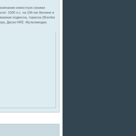
ю компанию известную своими
ат: 1000 л.с. на 106-ом бензине и
иваемая подвеска, тормоза (Brembo
пера. Диски HRE. Мультимедиа