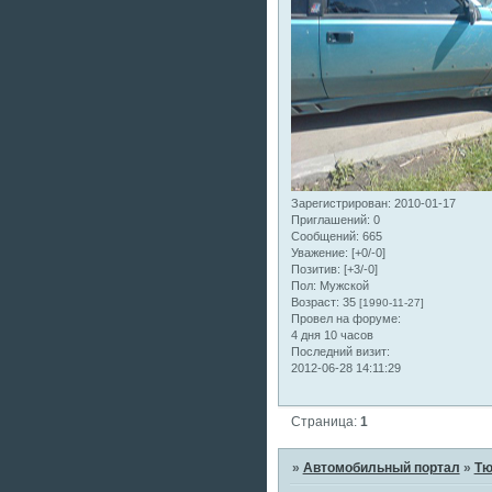
Зарегистрирован
: 2010-01-17
Приглашений:
0
Сообщений:
665
Уважение:
[+0/-0]
Позитив:
[+3/-0]
Пол:
Мужской
Возраст:
35
[1990-11-27]
Провел на форуме:
4 дня 10 часов
Последний визит:
2012-06-28 14:11:29
Страница:
1
»
Автомобильный портал
»
Тю