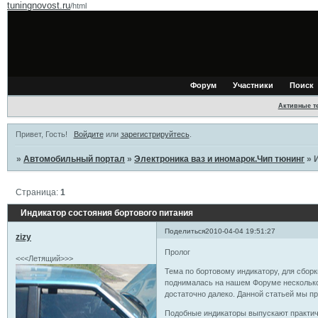
tuningnovost.ru
/html
Форум
Участники
Поиск
Активные т
Привет, Гость!
Войдите
или
зарегистрируйтесь
.
»
Автомобильный портал
»
Электроника ваз и иномарок.Чип тюнинг
»
Страница:
1
Индикатор состояния бортового питания
Поделиться
2010-04-04 19:51:27
zizy
Пролог
<<<Летящий>>>
Тема по бортовому индикатору, для сборк
поднималась на нашем Форуме несколько
достаточно далеко. Данной статьей мы п
Подобные индикаторы выпускают практич