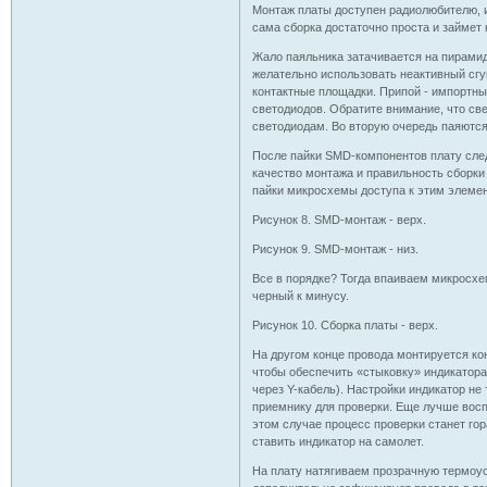
Монтаж платы доступен радиолюбителю,
сама сборка достаточно проста и займет 
Жало паяльника затачивается на пирамидк
желательно использовать неактивный сг
контактные площадки. Припой - импортн
светодиодов. Обратите внимание, что св
светодиодам. Во вторую очередь паяются
После пайки SMD-компонентов плату сле
качество монтажа и правильность сборки
пайки микросхемы доступа к этим элемен
Рисунок 8. SMD-монтаж - верх.
Рисунок 9. SMD-монтаж - низ.
Все в порядке? Тогда впаиваем микросхе
черный к минусу.
Рисунок 10. Сборка платы - верх.
На другом конце провода монтируется кон
чтобы обеспечить «стыковку» индикатора
через Y-кабель). Настройки индикатор не
приемнику для проверки. Еще лучше восп
этом случае процесс проверки станет гор
ставить индикатор на самолет.
На плату натягиваем прозрачную термоус