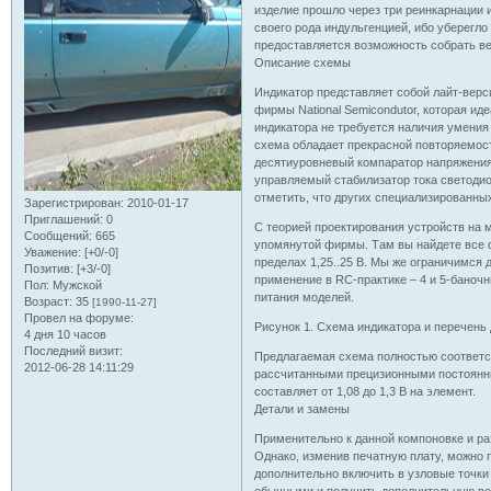
изделие прошло через три реинкарнации и
своего рода индульгенцией, ибо уберегло
предоставляется возможность собрать ве
Описание схемы
Индикатор представляет собой лайт-верс
фирмы National Semicondutor, которая ид
индикатора не требуется наличия умения
схема обладает прекрасной повторяемос
десятиуровневый компаратор напряжения
управляемый стабилизатор тока светоди
отметить, что других специализированны
Зарегистрирован
: 2010-01-17
Приглашений:
0
С теорией проектирования устройств на 
Сообщений:
665
упомянутой фирмы. Там вы найдете все 
Уважение:
[+0/-0]
пределах 1,25..25 В. Мы же ограничимс
Позитив:
[+3/-0]
применение в RC-практике – 4 и 5-баночн
Пол:
Мужской
питания моделей.
Возраст:
35
[1990-11-27]
Провел на форуме:
Рисунок 1. Схема индикатора и перечень 
4 дня 10 часов
Последний визит:
Предлагаемая схема полностью соответс
2012-06-28 14:11:29
рассчитанными прецизионными постоянн
составляет от 1,08 до 1,3 В на элемент.
Детали и замены
Применительно к данной компоновке и ра
Однако, изменив печатную плату, можно 
дополнительно включить в узловые точки