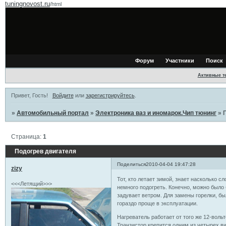
tuningnovost.ru
/html
Форум
Участники
Поиск
Активные т
Привет, Гость!
Войдите
или
зарегистрируйтесь
.
»
Автомобильный портал
»
Электроника ваз и иномарок.Чип тюнинг
»
Страница:
1
Подогрев двигателя
Поделиться
2010-04-04 19:47:28
zizy
Тот, кто летает зимой, знает насколько с
<<<Летящий>>>
немного подогреть. Конечно, можно было б
задувает ветром. Для замены горелки, бы
гораздо проще в эксплуатации.
Нагреватель работает от того же 12-воль
Транзистор крепится одним из четырех ви