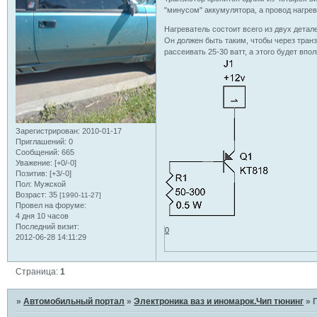
"минусом" аккумулятора, а провод нагрев
Нагреватель состоит всего из двух детале
Он должен быть таким, чтобы через транз
рассеивать 25-30 ватт, а этого будет впо
Зарегистрирован
: 2010-01-17
Приглашений:
0
Сообщений:
665
Уважение:
[+0/-0]
Позитив:
[+3/-0]
Пол:
Мужской
Возраст:
35
[1990-11-27]
Провел на форуме:
4 дня 10 часов
Последний визит:
0
2012-06-28 14:11:29
Страница:
1
»
Автомобильный портал
»
Электроника ваз и иномарок.Чип тюнинг
»