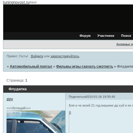
tuningnovost.ru
/html
Форум
Участники
Поиск
Активные т
Привет, Гость!
Войдите
или
зарегистрируйтесь
.
»
Автомобильный портал
»
Фильмы игры скачать смотреть
»
Флудилк
Страница:
1
Флудилка
Поделиться
2010-01-18 19:50:40
zizy
Бля и че моей 21 год машине да хуй я ее п
<<<Летящий>>>
0