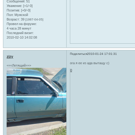
Сообщений:
51
Уважение:
[+1/-0]
Позитив:
[+0/-0]
Пол:
Мужской
Возраст:
39
[1987-04-05]
Провел на форуме:
4 часа 28 минут
Последний визит:
2010-02-10 14:02:08
Поделиться
2010-01-24 17:01:31
zizy
ога я ее из ада вытащу с)
<<<Летящий>>>
0