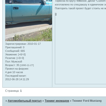
Тормоза по кругу Willwood. Диски "Custo
изготовлено по спецзаказу в единичном э
Повторить такой проект будет стоить не 
0
Зарегистрирован
: 2010-01-17
Приглашений:
0
Сообщений:
665
Уважение:
[+0/-0]
Позитив:
[+3/-0]
Пол:
Мужской
Возраст:
35
[1990-11-27]
Провел на форуме:
4 дня 10 часов
Последний визит:
2012-06-28 14:11:29
Страница:
1
»
Автомобильный портал
»
Тюнинг иномарок
»
Тюнинг Ford Mustang