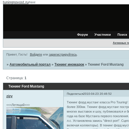
tuningnovost.ru
/html
Форум
Участники
Поиск
Активные т
Привет, Гость!
Войдите
или
зарегистрируйтесь
.
»
Автомобильный портал
»
Тюнинг иномарок
»
Тюнинг Ford Mustang
Страница:
1
Тюнинг Ford Mustang
Поделиться
2010-04-23 20:46:52
zizy
Тюнинг форд мустанг класса Pro Tourin
<<<Летящий>>>
более 300км. Тюнинг форд мустанг постр
многих выставок и шоу, публиковался и
года на базе Мустанга первого поколения
л.с. Установлена закись "direct port". С
включая коллекторы). В тюнинг форд муст