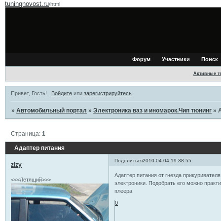
tuningnovost.ru
/html
Форум
Участники
Поиск
Активные т
Привет, Гость!
Войдите
или
зарегистрируйтесь
.
»
Автомобильный портал
»
Электроника ваз и иномарок.Чип тюнинг
»
Страница:
1
Адаптер питания
Поделиться
2010-04-04 19:38:55
zizy
Адаптер питания от гнезда прикуривател
<<<Летящий>>>
электроники. Подобрать его можно практ
плеера.
0